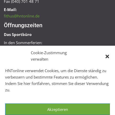
Fax (040) 701 48 71
E-Mail:
fithus@hntonline.de
Öffnungszeiten
Das Sportbüro
In den Sommerferien:
Mo, Mi + Fr 09:00 – 11:00 Uhr
Cookie-Zustimmung
Mo + Mi 16:00 – 18:00 Uhr
verwalten
FitHus
HNTonline verwendet Cookies, um die Dienste ständig zu
Mo – Fr 08:00 – 22:00 Uhr
verbessern und bestimmte Features zu ermöglichen.
Sa + So 10:00 – 18:00 Uhr
Indem Sie hier fortfahren, stimmen Sie dieser Verwendung
zu.
Akzeptieren