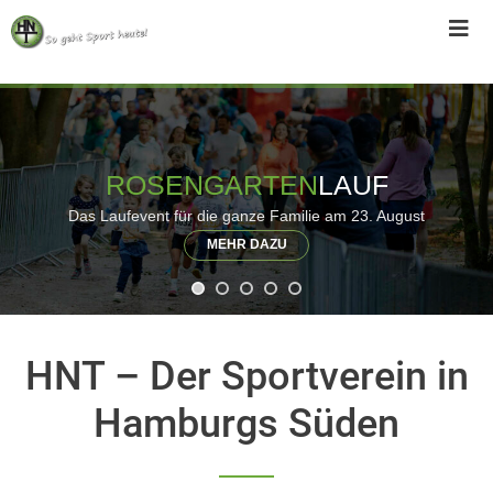
Skip
to
content
ROSENGARTEN
LAUF
Das Laufevent für die ganze Familie am 23. August
MEHR DAZU
HNT – Der Sportverein in
Hamburgs Süden