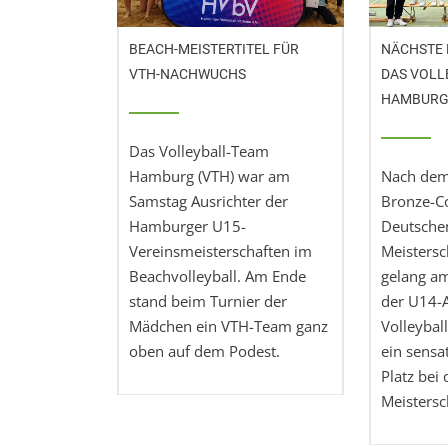
BEACH-MEISTERTITEL FÜR
NÄCHSTE 
VTH-NACHWUCHS
DAS VOLL
HAMBUR
Das Volleyball-Team
Hamburg (VTH) war am
Nach dem
Samstag Ausrichter der
Bronze-Co
Hamburger U15-
Deutsche
Vereinsmeisterschaften im
Meistersc
Beachvolleyball. Am Ende
gelang a
stand beim Turnier der
der U14-
Mädchen ein VTH-Team ganz
Volleyba
oben auf dem Podest.
ein sensat
Platz bei
Meistersc