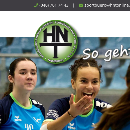
Skip
(040) 701 74 43
|
sportbuero@hntonline
to
content