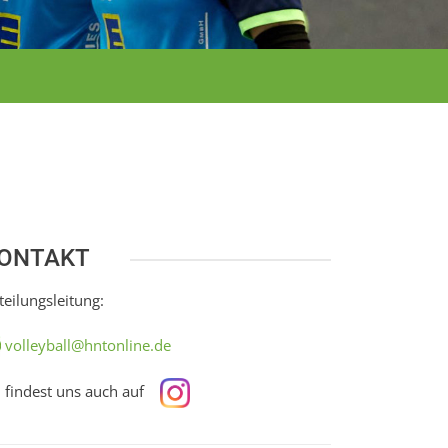
ONTAKT
teilungsleitung:
volleyball@hntonline.de
 findest uns auch auf
28.
22.
Apr.
Apr.
2026
2026