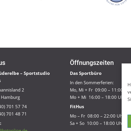
us
Öffnungszeiten
üderelbe – Sportstudio
Das Sportbüro
s
In den Sommerferien:
H
annisland 2
Mo, Mi + Fr 09:00 – 11:00 Uh
v
 Hamburg
Mo + Mi 16:00 – 18:00 Uhr
S
040) 701 57 74
FitHus
40) 701 48 71
Mo – Fr 08:00 – 22:00 Uhr
:
Sa + So 10:00 – 18:00 Uhr
@hntonline.de