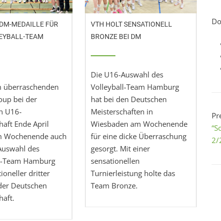
Do
DM-MEDAILLE FÜR
VTH HOLT SENSATIONELL
GOL
EYBALL-TEAM
BRONZE BEI DM
U12
G
Die U16-Auswahl des
Zum
 überraschenden
Volleyball-Team Hamburg
die
up bei der
hat bei den Deutschen
Jug
n U16-
Meisterschaften in
gel
Pr
haft Ende April
Wiesbaden am Wochenende
noc
“S
m Wochenende auch
für eine dicke Überraschung
Dop
2/
Auswahl des
gesorgt. Mit einer
Fina
ll-Team Hamburg
sensationellen
U12
ioneller dritter
Turnierleistung holte das
uns
 der Deutschen
Team Bronze.
und 
haft.