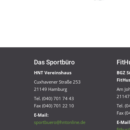
Das Sportbüro
FitH
HNT Vereinshaus
BGZ S
FitHu
Cuxhavener Straße 253
21149 Hamburg
Am Joh
21147
Tel. (040) 701 74 43
Fax (040) 701 22 10
Tel. (
Fax (0
E-Mail:
sportbuero@hntonline.de
E-Mail
fithus