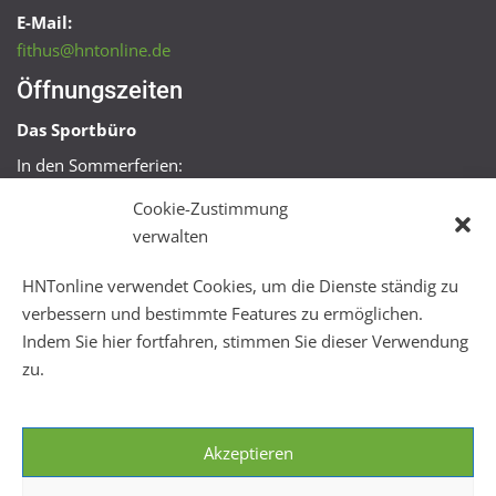
E-Mail:
fithus@hntonline.de
Öffnungszeiten
Das Sportbüro
In den Sommerferien:
Mo, Mi + Fr 09:00 – 11:00 Uhr
Cookie-Zustimmung
Mo + Mi 16:00 – 18:00 Uhr
verwalten
FitHus
HNTonline verwendet Cookies, um die Dienste ständig zu
Mo – Fr 08:00 – 22:00 Uhr
verbessern und bestimmte Features zu ermöglichen.
Sa + So 10:00 – 18:00 Uhr
Indem Sie hier fortfahren, stimmen Sie dieser Verwendung
zu.
Akzeptieren