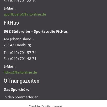
Fax (040) 701 22 10
E-Mail:
sportbuero@hntonline.de
FitHus
BGZ Süderelbe – Sportstudio FitHus
Am Johannisland 2
21147 Hamburg
Tel. (040) 701 57 74
Fax (040) 701 48 71
E-Mail:
fithus@hntonline.de
Öffnungszeiten
Das Sportbüro
In den Sommerferien:
Mo, Mi + Fr 09:00 – 11:00 Uhr
Cookie-Zustimmung