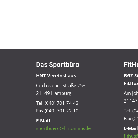
Das Sportbüro
FitH
HNT Vereinshaus
BGZ S
FitHu
Cuxhavener Straße 253
21149 Hamburg
Am Joh
21147
Tel. (040) 701 74 43
Fax (040) 701 22 10
Tel. (
Fax (0
E-Mail:
sportbuero@hntonline.de
E-Mail
fithus