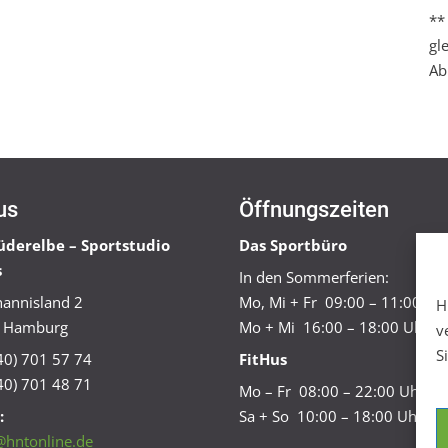
**
gl
Ab
us
Öffnungszeiten
üderelbe – Sportstudio
Das Sportbüro
s
In den Sommerferien:
annisland 2
Mo, Mi + Fr 09:00 – 11:00 Uh
H
 Hamburg
Mo + Mi 16:00 – 18:00 Uhr
v
S
040) 701 57 74
FitHus
40) 701 48 71
Mo – Fr 08:00 – 22:00 Uhr
:
Sa + So 10:00 – 18:00 Uhr
@hntonline.de