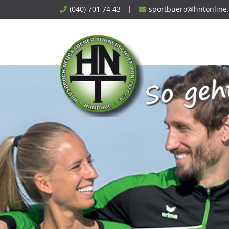
Skip
(040) 701 74 43
|
sportbuero@hntonline
to
content