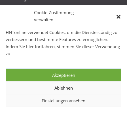
Das Sportbüro
Cookie-Zustimmung
In den Sommerferien:
verwalten
Mo, Mi + Fr 09:00 – 11:00 Uhr
Mo + Mi 16:00 – 18:00 Uhr
HNTonline verwendet Cookies, um die Dienste ständig zu
verbessern und bestimmte Features zu ermöglichen.
FitHus
Indem Sie hier fortfahren, stimmen Sie dieser Verwendung
Mo – Fr 08:00 – 22:00 Uhr
zu.
Sa + So 10:00 – 18:00 Uhr
Akzeptieren
Ablehnen
Einstellungen ansehen