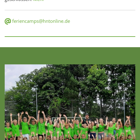
feriencamps@hntonline.de