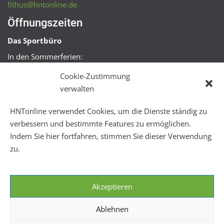
fithus@hntonline.de
Öffnungszeiten
Das Sportbüro
In den Sommerferien:
Mo, Mi + Fr 09:00 – 11:00 Uhr
Cookie-Zustimmung
Mo + Mi 16:00 – 18:00 Uhr
verwalten
FitHus
HNTonline verwendet Cookies, um die Dienste ständig zu
Mo – Fr 08:00 – 22:00 Uhr
verbessern und bestimmte Features zu ermöglichen.
Sa + So 10:00 – 18:00 Uhr
Indem Sie hier fortfahren, stimmen Sie dieser Verwendung
zu.
Akzeptieren
Ablehnen