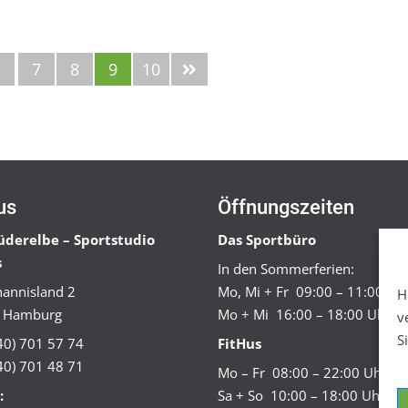
1
7
8
9
10
us
Öffnungszeiten
üderelbe – Sportstudio
Das Sportbüro
s
In den Sommerferien:
annisland 2
Mo, Mi + Fr 09:00 – 11:00 Uh
H
 Hamburg
Mo + Mi 16:00 – 18:00 Uhr
v
S
040) 701 57 74
FitHus
40) 701 48 71
Mo – Fr 08:00 – 22:00 Uhr
:
Sa + So 10:00 – 18:00 Uhr