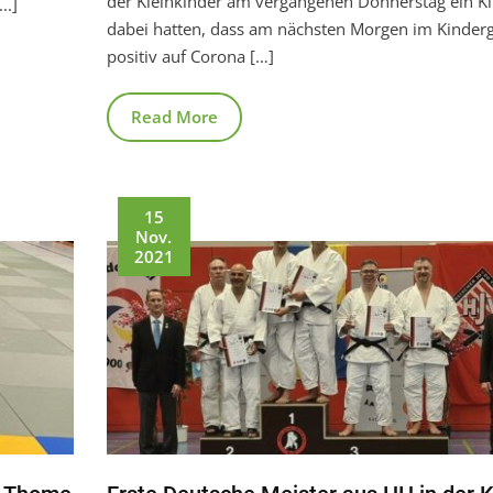
der Kleinkinder am vergangenen Donnerstag ein K
..]
dabei hatten, dass am nächsten Morgen im Kinder
positiv auf Corona […]
Read More
15
Nov.
2021