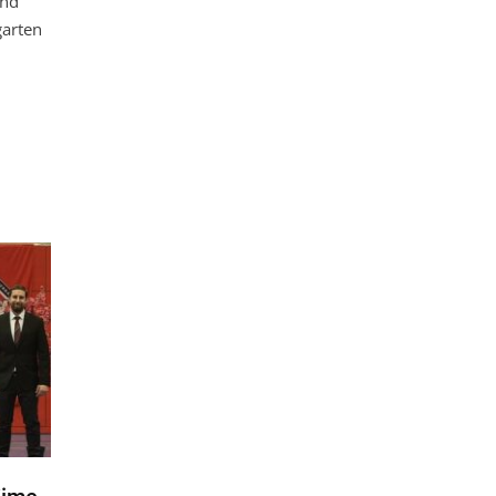
ind
garten