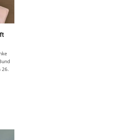
ft
nke
 Bund
 26.