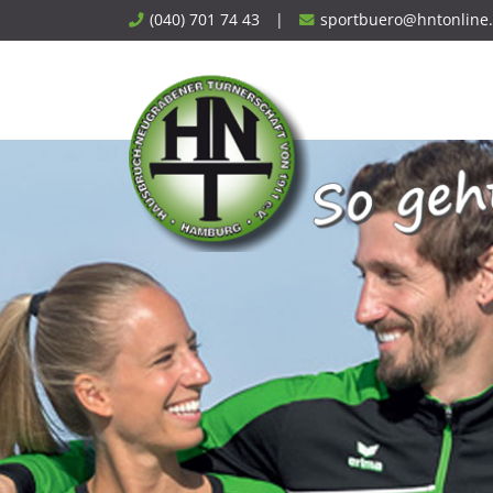
Skip
(040) 701 74 43
|
sportbuero@hntonline
to
content