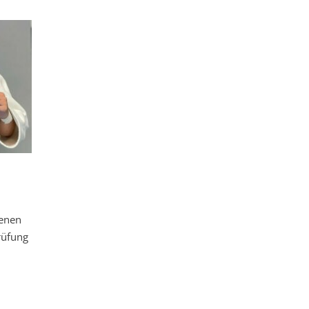
genen
rüfung