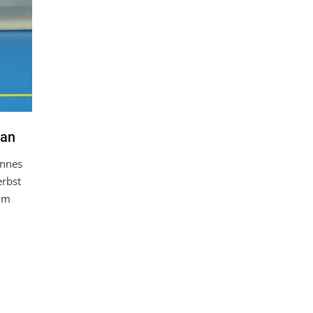
Dan
annes
rbst
 im