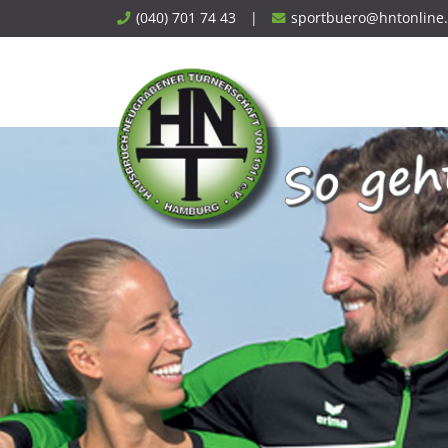
Skip
(040) 701 74 43
|
sportbuero@hntonline
to
content