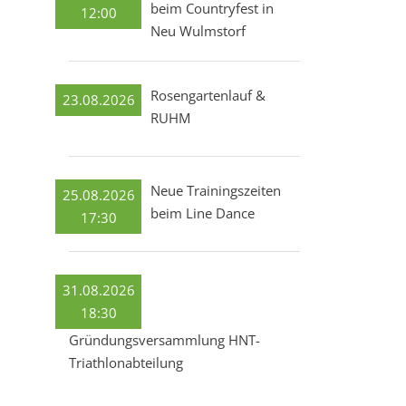
beim Countryfest in
12:00
Neu Wulmstorf
Rosengartenlauf &
23.08.2026
RUHM
Neue Trainingszeiten
25.08.2026
beim Line Dance
17:30
31.08.2026
18:30
Gründungsversammlung HNT-
Triathlonabteilung