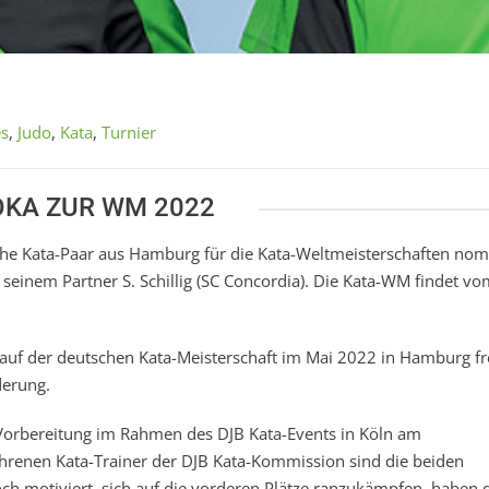
es
,
Judo
,
Kata
,
Turnier
OKA ZUR WM 2022
che Kata-Paar aus Hamburg für die Kata-Weltmeisterschaften nomi
seinem Partner S. Schillig (SC Concordia). Die Kata-WM findet vo
auf der deutschen Kata-Meisterschaft im Mai 2022 in Hamburg f
derung.
Vorbereitung im Rahmen des DJB Kata-Events in Köln am
fahrenen Kata-Trainer der DJB Kata-Kommission sind die beiden
h motiviert, sich auf die vorderen Plätze ranzukämpfen, haben 