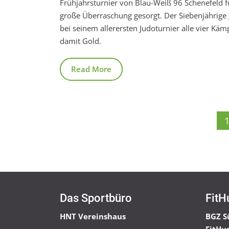
Frühjahrsturnier von Blau-Weiß 96 Schenefeld f
große Überraschung gesorgt. Der Siebenjährig
bei seinem allerersten Judoturnier alle vier Kä
damit Gold.
Read More
Das Sportbüro
FitH
HNT Vereinshaus
BGZ S