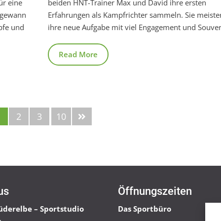
ür eine
beiden HNT-Trainer Max und David ihre ersten
e gewann
Erfahrungen als Kampfrichter sammeln. Sie meiste
mpfe und
ihre neue Aufgabe mit viel Engagement und Souver
Read More
1
2
3
10
us
Öffnungszeiten
üderelbe – Sportstudio
Das Sportbüro