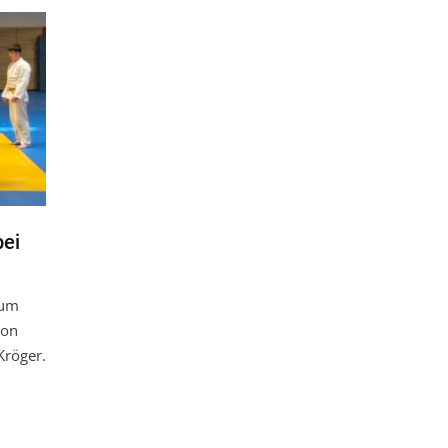
ei
rum
eon
Kröger.