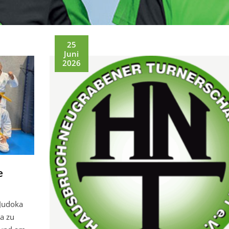
25
Juni
2026
e
Judoka
ka zu