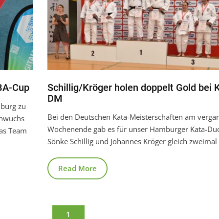
BA-Cup
Schillig/Kröger holen doppelt Gold bei 
DM
nburg zu
Bei den Deutschen Kata-Meisterschaften am verga
chwuchs
Wochenende gab es für unser Hamburger Kata-Du
das Team
Sönke Schillig und Johannes Kröger gleich zweimal
Read More
1