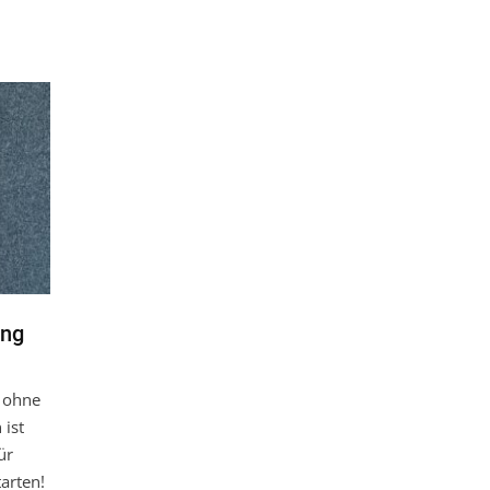
ing
– ohne
ist
ür
arten!