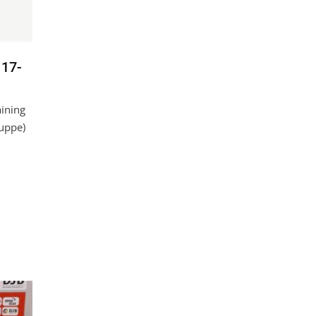
 17-
ining
uppe)