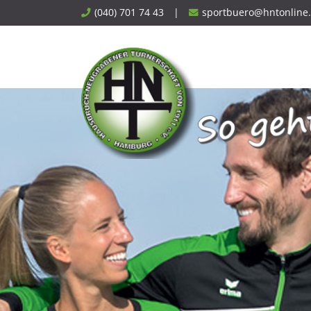
Skip
(040) 701 74 43
|
sportbuero@hntonline
to
content