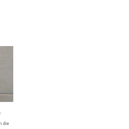
a
n die