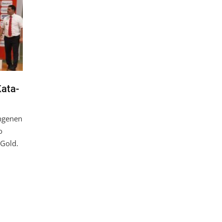
Kata-
ngenen
o
 Gold.