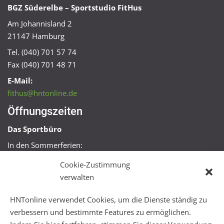
BGZ Süderelbe – Sportstudio FitHus
Am Johannisland 2
21147 Hamburg
Tel. (040) 701 57 74
Fax (040) 701 48 71
E-Mail:
fithus@hntonline.de
Öffnungszeiten
Das Sportbüro
In den Sommerferien:
Mo, Mi + Fr 09:00 – 11:00 Uhr
Cookie-Zustimmung
Mo + Mi 16:00 – 18:00 Uhr
verwalten
FitHus
HNTonline verwendet Cookies, um die Dienste ständig zu
Mo – Fr 08:00 – 22:00 Uhr
verbessern und bestimmte Features zu ermöglichen.
Sa + So 10:00 – 18:00 Uhr