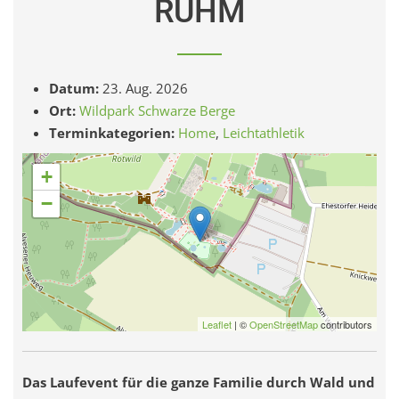
RUHM
Datum:
23. Aug. 2026
Ort:
Wildpark Schwarze Berge
Terminkategorien:
Home
,
Leichtathletik
+
−
Leaflet
| ©
OpenStreetMap
contributors
Das Laufevent für die ganze Familie durch Wald und