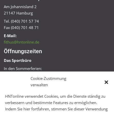
Am Johannisland 2
21147 Hamburg
Tel. (040) 701 57 74
Fax (040) 701 48 71
E-Mail:
fithus@hntonline.de
Öffnungszeiten
Das Sportbüro
In den Sommerferien:
Mo, Mi + Fr 09:00 – 11:00 Uhr
Cookie-Zustimmung
Mo + Mi 16:00 – 18:00 Uhr
verwalten
FitHus
HNTonline verwendet Cookies, um die Dienste ständig zu
Mo – Fr 08:00 – 22:00 Uhr
verbessern und bestimmte Features zu ermöglichen.
Sa + So 10:00 – 18:00 Uhr
Indem Sie hier fortfahren, stimmen Sie dieser Verwendung