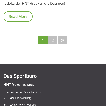
Judoka der HNT drücken die Daumen!
Read More
1
2
Das Sportbüro
HNT Vereinshaus
Cuxhavener Straße 253
21149 Hamburg
Tel. (040) 701 74 43