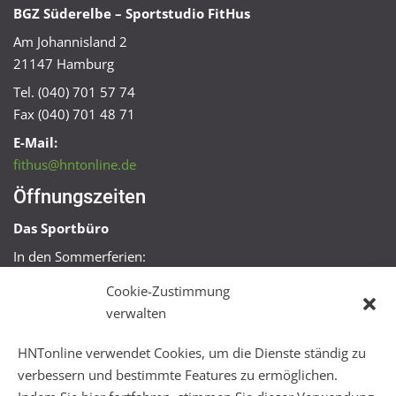
BGZ Süderelbe – Sportstudio FitHus
Am Johannisland 2
21147 Hamburg
Tel. (040) 701 57 74
Fax (040) 701 48 71
E-Mail:
fithus@hntonline.de
Öffnungszeiten
Das Sportbüro
In den Sommerferien:
Mo, Mi + Fr 09:00 – 11:00 Uhr
Cookie-Zustimmung
Mo + Mi 16:00 – 18:00 Uhr
verwalten
FitHus
HNTonline verwendet Cookies, um die Dienste ständig zu
Mo – Fr 08:00 – 22:00 Uhr
verbessern und bestimmte Features zu ermöglichen.
Sa + So 10:00 – 18:00 Uhr