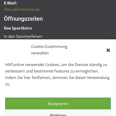
E-Mail:
fithus@hntonline.de
Öffnungszeiten
Das Sportbüro
In den Sommerferien:
Mo, Mi + Fr 09:00 – 11:00 Uhr
Cookie-Zustimmung
Mo + Mi 16:00 – 18:00 Uhr
verwalten
FitHus
HNTonline verwendet Cookies, um die Dienste ständig zu
Mo – Fr 08:00 – 22:00 Uhr
verbessern und bestimmte Features zu ermöglichen.
Sa + So 10:00 – 18:00 Uhr
Indem Sie hier fortfahren, stimmen Sie dieser Verwendung
zu.
Akzeptieren
Ablehnen