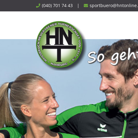
Skip
(040) 701 74 43
|
sportbuero@hntonline
to
content