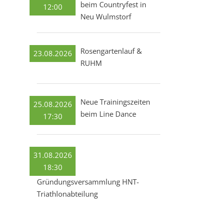
beim Countryfest in
12:00
Neu Wulmstorf
Rosengartenlauf &
23.08.2026
RUHM
Neue Trainingszeiten
25.08.2026
beim Line Dance
17:30
31.08.2026
18:30
Gründungsversammlung HNT-
Triathlonabteilung