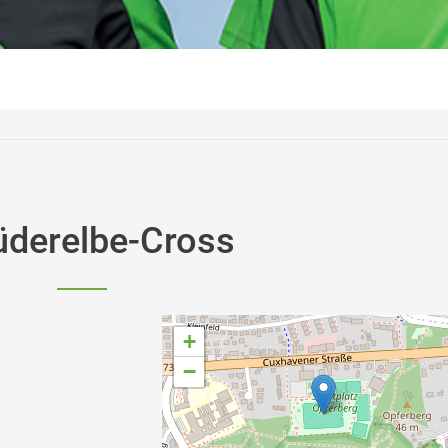
üderelbe-Cross
+
−