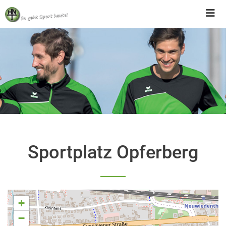
Skip
to
content
Sportplatz Opferberg
+
−