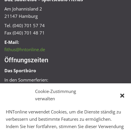
Am Johannisland 2
21147 Hamburg
Tel. (040) 701 57 74
Fax (040) 701 48 71
E-Mail:
fithus@hntonline.de
Öffnungszeiten
Das Sportbüro
In den Sommerferien:
Mo, Mi + Fr 09:00 – 11:00 Uhr
Cookie-Zustimmung
Mo + Mi 16:00 – 18:00 Uhr
verwalten
FitHus
HNTonline verwendet Cookies, um die Dienste ständig zu
Mo – Fr 08:00 – 22:00 Uhr
verbessern und bestimmte Features zu ermöglichen.
Sa + So 10:00 – 18:00 Uhr
Indem Sie hier fortfahren, stimmen Sie dieser Verwendung