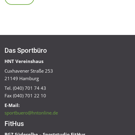
Das Sportbüro
HNT Vereinshaus
Cuxhavener Straße 253
21149 Hamburg
Tel. (040) 701 74 43
Fax (040) 701 22 10
E-Mail:
sportbuero@hntonline.de
FitHus
BGZ Süderelbe – Sportstudio FitHus