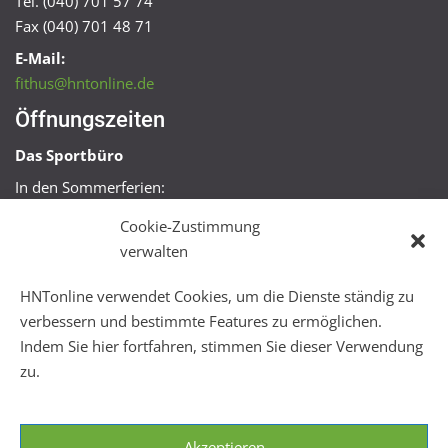
Tel. (040) 701 57 74
Fax (040) 701 48 71
E-Mail:
fithus@hntonline.de
Öffnungszeiten
Das Sportbüro
In den Sommerferien:
Mo, Mi + Fr 09:00 – 11:00 Uhr
Cookie-Zustimmung
Mo + Mi 16:00 – 18:00 Uhr
verwalten
FitHus
HNTonline verwendet Cookies, um die Dienste ständig zu
Mo – Fr 08:00 – 22:00 Uhr
verbessern und bestimmte Features zu ermöglichen.
Sa + So 10:00 – 18:00 Uhr
Indem Sie hier fortfahren, stimmen Sie dieser Verwendung
zu.
Akzeptieren