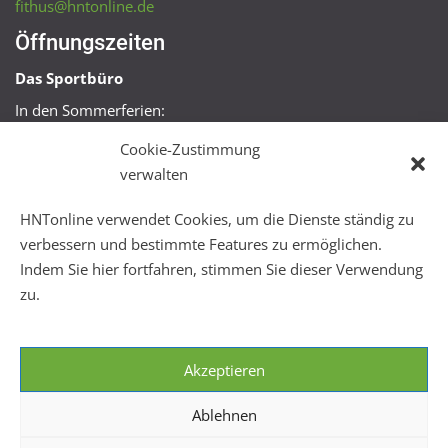
fithus@hntonline.de
Öffnungszeiten
Das Sportbüro
In den Sommerferien:
Mo, Mi + Fr 09:00 – 11:00 Uhr
Cookie-Zustimmung
Mo + Mi 16:00 – 18:00 Uhr
verwalten
FitHus
HNTonline verwendet Cookies, um die Dienste ständig zu
Mo – Fr 08:00 – 22:00 Uhr
verbessern und bestimmte Features zu ermöglichen.
Sa + So 10:00 – 18:00 Uhr
Indem Sie hier fortfahren, stimmen Sie dieser Verwendung
zu.
Akzeptieren
Ablehnen