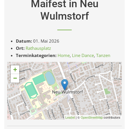
Maifest in Neu
Wulmstorf
Datum:
01. Mai 2026
Ort:
Rathausplatz
Terminkategorien:
Home
,
Line Dance
,
Tanzen
+
−
Leaflet
| ©
OpenStreetMap
contributors