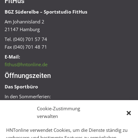
FitHus
BGZ Süderelbe – Sportstudio FitHus
Am Johannisland 2
21147 Hamburg
Tel. (040) 701 57 74
Fax (040) 701 48 71
E-Mail:
fithus@hntonline.de
Öffnungszeiten
Das Sportbüro
In den Sommerferien:
Mo, Mi + Fr 09:00 – 11:00 Uhr
Cookie-Zustimmung
Mo + Mi 16:00 – 18:00 Uhr
verwalten
FitHus
HNTonline verwendet Cookies, um die Dienste ständig zu
Mo – Fr 08:00 – 22:00 Uhr
verbessern und bestimmte Features zu ermöglichen.