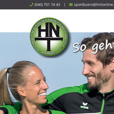
Skip
(040) 701 74 43
|
sportbuero@hntonline
to
content