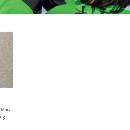
 März
ung