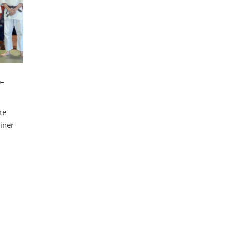
-
re
iner