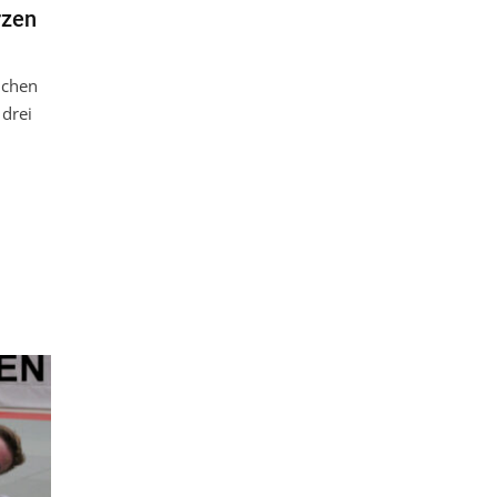
rzen
ichen
 drei