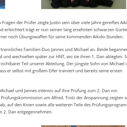
agen der Prüfer zeigte Justin sein über viele Jahre gereiftes Aik
nd erleichtert trägt er nun seinen lang ersehnten schwarzen Gürte
erner noch Übungswaffen für seine kommenden Aikido-Stunden.
rtrennliches Familien-Duo Jannes und Michael an. Beide begannen
d und wechselten später zur HNT, wo sie ihren 1. Dan ablegten. S
rzichtbarer Teil unserer Abteilung. Der jüngste Sohn von Michael 
ss er selbst mit großem Eifer trainiert und bereits seine ersten
Michael und Jannes intensiv auf ihre Prüfung zum 2. Dan vor.
r Prüfungskommission um Alfred. Trotz der Anspannung zeigten s
ab, auf den Knien sowie alle weiteren Teile des Prüfungsprogra
den 2. Dan entgegennehmen.