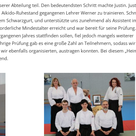
rer Abteilung teil. Den bedeutendsten Schritt machte Justin. Just
n Aikido-Ruhestand gegangenen Lehrer Werner zu trainieren. Schn
 dem Schwarzgurt, und unterstützte uns zunehmend als Assistent i
orderliche Mindestalter erreicht und war bereit für seine Prüfung.
rgangenen Jahres stattfinden sollen, fiel jedoch mangels weiterer
ährige Prüfung gab es eine große Zahl an Teilnehmern, sodass wir
ir ebenfalls organisierten, austragen konnten. Bei diesem „Hei
end.