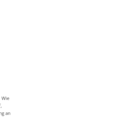
: Wie
,
ng an