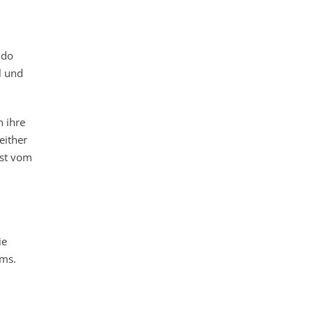
ido
l und
 ihre
either
ist vom
ie
mms.