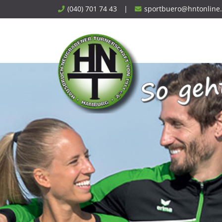
Skip
(040) 701 74 43
|
sportbuero@hntonline
to
content