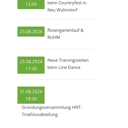
beim Countryfest in
12:00
Neu Wulmstorf
Rosengartenlauf &
23.08.2026
RUHM
Neue Trainingszeiten
25.08.2026
beim Line Dance
17:30
31.08.2026
18:30
Gründungsversammlung HNT-
Triathlonabteilung