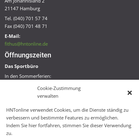
Am Johannisland 2
21147 Hamburg
Tel. (040) 701 57 74
Fax (040) 701 48 71
E-Mail:
fithus@hntonline.de
Öffnungszeiten
Das Sportbüro
In den Sommerferien:
Mo, Mi + Fr 09:00 – 11:00 Uhr
Cookie-Zustimmung
Mo + Mi 16:00 – 18:00 Uhr
verwalten
FitHus
HNTonline verwendet Cookies, um die Dienste ständig zu
Mo – Fr 08:00 – 22:00 Uhr
verbessern und bestimmte Features zu ermöglichen.
Sa + So 10:00 – 18:00 Uhr
Indem Sie hier fortfahren, stimmen Sie dieser Verwendung
zu.