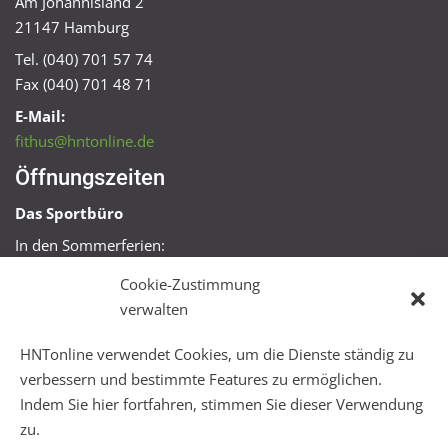
Am Johannisland 2
21147 Hamburg
Tel. (040) 701 57 74
Fax (040) 701 48 71
E-Mail:
fithus@hntonline.de
Öffnungszeiten
Das Sportbüro
In den Sommerferien:
Mo, Mi + Fr 09:00 – 11:00 Uhr
Cookie-Zustimmung
Mo + Mi 16:00 – 18:00 Uhr
verwalten
FitHus
HNTonline verwendet Cookies, um die Dienste ständig zu
Mo – Fr 08:00 – 22:00 Uhr
verbessern und bestimmte Features zu ermöglichen.
Sa + So 10:00 – 18:00 Uhr
Indem Sie hier fortfahren, stimmen Sie dieser Verwendung
zu.