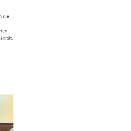
a
n die
rten
änität.