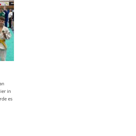
an
er in
rde es