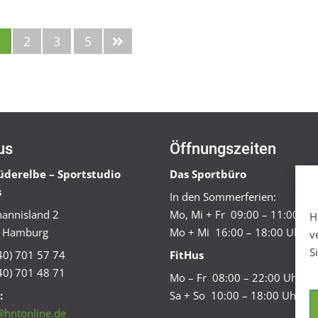
1
2
3
5
us
Öffnungszeiten
üderelbe – Sportstudio
Das Sportbüro
s
In den Sommerferien:
annisland 2
Mo, Mi + Fr 09:00 – 11:00 Uh
H
 Hamburg
Mo + Mi 16:00 – 18:00 Uhr
v
S
040) 701 57 74
FitHus
40) 701 48 71
Mo – Fr 08:00 – 22:00 Uhr
:
Sa + So 10:00 – 18:00 Uhr
@hntonline.de