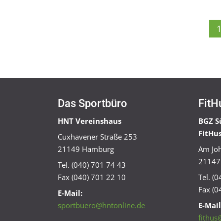
Das Sportbüro
FitH
HNT Vereinshaus
BGZ S
FitHu
Cuxhavener Straße 253
21149 Hamburg
Am Joh
21147
Tel. (040) 701 74 43
Fax (040) 701 22 10
Tel. (
Fax (0
E-Mail:
sportbuero@hntonline.de
E-Mail
fithus