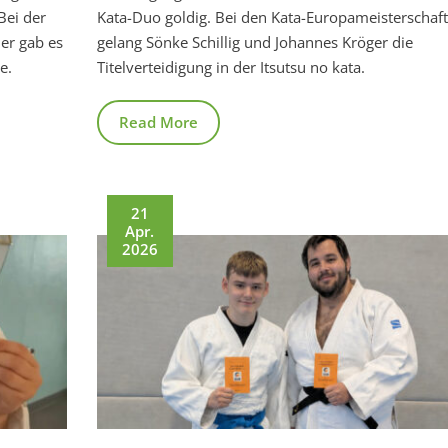
Bei der
Kata-Duo goldig. Bei den Kata-Europameisterschaf
er gab es
gelang Sönke Schillig und Johannes Kröger die
e.
Titelverteidigung in der Itsutsu no kata.
Read More
21
Apr.
2026