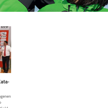
Kata-
ngenen
o