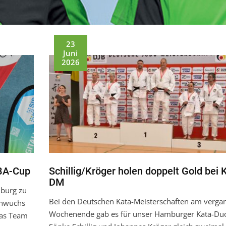
23
Juni
2026
BA-Cup
Schillig/Kröger holen doppelt Gold bei 
DM
nburg zu
Bei den Deutschen Kata-Meisterschaften am verga
chwuchs
Wochenende gab es für unser Hamburger Kata-Du
das Team