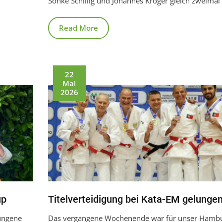
Sönke Schillig und Johannes Kröger gleich zweimal
Read More
22
Mai
2026
up
Titelverteidigung bei Kata-EM gelunge
ungene
Das vergangene Wochenende war für unser Hamb