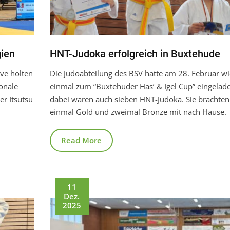
gien
HNT-Judoka erfolgreich in Buxtehude
uve holten
Die Judoabteilung des BSV hatte am 28. Februar w
ionale
einmal zum “Buxtehuder Has’ & Igel Cup” eingelade
r Itsutsu
dabei waren auch sieben HNT-Judoka. Sie brachten
einmal Gold und zweimal Bronze mit nach Hause.
Read More
11
Dez.
2025