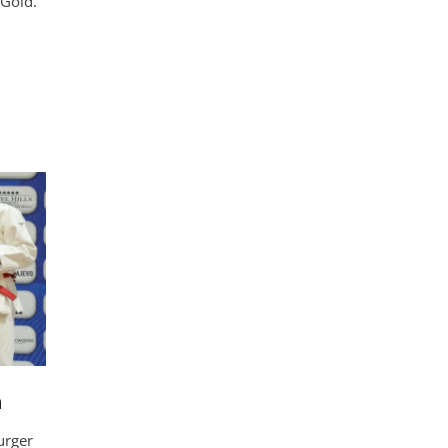
 Gold.
n
urger