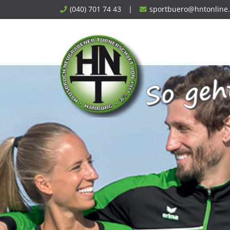
Skip
(040) 701 74 43
|
sportbuero@hntonline
to
content