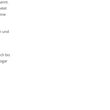
annt.
etet
eine
n und
ch bis
sogar