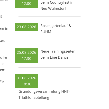
beim Countryfest in
12:00
Neu Wulmstorf
st
Rosengartenlauf &
23.08.2026
em in
RUHM
ses
Neue Trainingszeiten
25.08.2026
beim Line Dance
es im
17:30
die
dem
31.08.2026
für
18:30
Gründungsversammlung HNT-
Triathlonabteilung