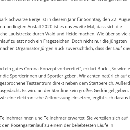
ark Schwarze Berge ist in diesem Jahr für Sonntag, den 22. Augu
-bedingten Ausfall 2020 ist es das zweite Mal, dass sich die
iche Laufstrecke durch Wald und Heide machen. Wie über so viel
lauf zuletzt noch ein Fragezeichen. Doch nicht nur die jüngsten
chen Organisator Jürgen Buck zuversichtlich, dass der Lauf die
 ein gutes Corona-Konzept vorbereitet“, erklärt Buck. „So wird 
 die Sportlerinnen und Sportler geben. Wir achten natürlich auf 
ngesprochene Testzentrum direkt neben dem Startbereich. Außer
usgedacht. Es wird an der Startline kein großes Gedrängel geben,
ir eine elektronische Zeitmessung einsetzen, ergibt sich daraus 
Teilnehmerinnen und Teilnehmer erwartet. Sie verteilen sich auf
 den Rosengartenlauf zu einem der beliebtesten Läufe in