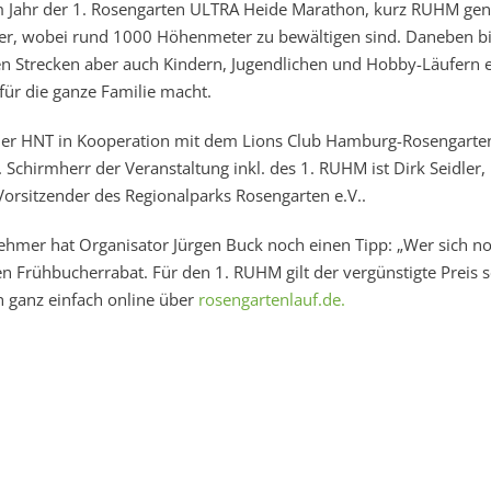
m Jahr der 1. Rosengarten ULTRA Heide Marathon, kurz RUHM gen
ter, wobei rund 1000 Höhenmeter zu bewältigen sind. Daneben bi
en Strecken aber auch Kindern, Jugendlichen und Hobby-Läufern 
ür die ganze Familie macht.
der HNT in Kooperation mit dem Lions Club Hamburg-Rosengarte
 Schirmherr der Veranstaltung inkl. des 1. RUHM ist Dirk Seidler,
rsitzender des Regionalparks Rosengarten e.V..
nehmer hat Organisator Jürgen Buck noch einen Tipp: „Wer sich no
n Frühbucherrabat. Für den 1. RUHM gilt der vergünstigte Preis 
h ganz einfach online über
rosengartenlauf.de.