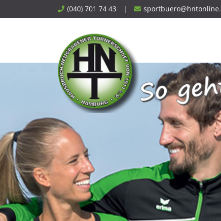
Skip
(040) 701 74 43
|
sportbuero@hntonline
to
content