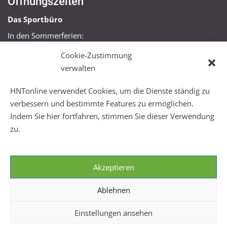
Öffnungszeiten
Das Sportbüro
In den Sommerferien:
Mo, Mi + Fr 09:00 – 11:00 Uhr
Cookie-Zustimmung
Mo + Mi 16:00 – 18:00 Uhr
verwalten
FitHus
HNTonline verwendet Cookies, um die Dienste ständig zu
Mo – Fr 08:00 – 22:00 Uhr
verbessern und bestimmte Features zu ermöglichen.
Sa + So 10:00 – 18:00 Uhr
Indem Sie hier fortfahren, stimmen Sie dieser Verwendung
zu.
Akzeptieren
Ablehnen
Einstellungen ansehen