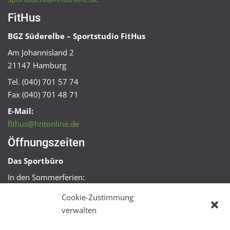
FitHus
BGZ Süderelbe – Sportstudio FitHus
Am Johannisland 2
21147 Hamburg
Tel. (040) 701 57 74
Fax (040) 701 48 71
E-Mail:
fithus@hntonline.de
Öffnungszeiten
Das Sportbüro
In den Sommerferien:
Mo, Mi + Fr 09:00 – 11:00 Uhr
Cookie-Zustimmung
Mo + Mi 16:00 – 18:00 Uhr
verwalten
FitHus