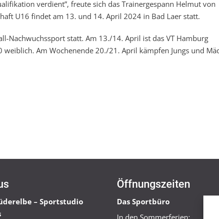
ifikation verdient”, freute sich das Trainergespann Helmut von
aft U16 findet am 13. und 14. April 2024 in Bad Laer statt.
all-Nachwuchssport statt. Am 13./14. April ist das VT Hamburg
20 weiblich. Am Wochenende 20./21. April kämpfen Jungs und Mä
us
Öffnungszeiten
üderelbe – Sportstudio
Das Sportbüro
s
In den Sommerferien: