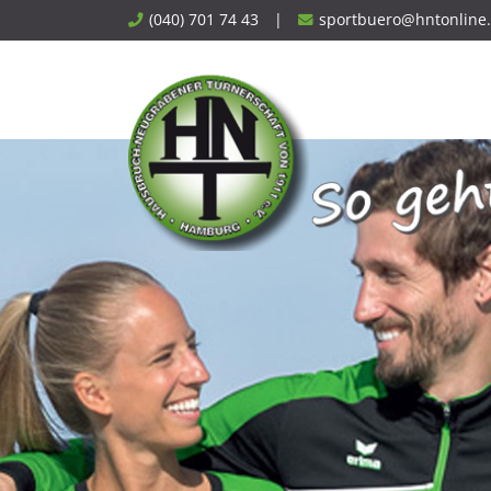
Skip
(040) 701 74 43
|
sportbuero@hntonline
to
content