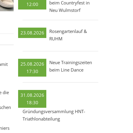
beim Countryfest in
12:00
Neu Wulmstorf
Rosengartenlauf &
23.08.2026
RUHM
Neue Trainingszeiten
25.08.2026
amit
beim Line Dance
17:30
e die
31.08.2026
18:30
tschen
Gründungsversammlung HNT-
Triathlonabteilung
niers