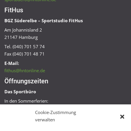
FitHus
BGZ Süderelbe – Sportstudio FitHus
Am Johannisland 2
21147 Hamburg
Tel. (040) 701 57 74
Fax (040) 701 48 71
E-Mail:
fithus@hntonline.de
Öffnungszeiten
Das Sportbüro
In den Sommerferien:
Mo, Mi + Fr 09:00 – 11:00 Uhr
Cookie-Zustimmung
Mo + Mi 16:00 – 18:00 Uhr
verwalten
FitHus