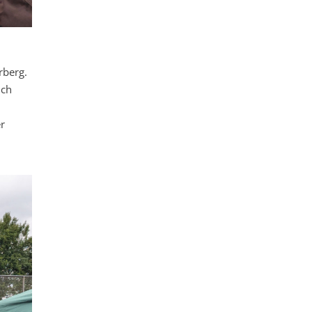
rberg.
ich
er