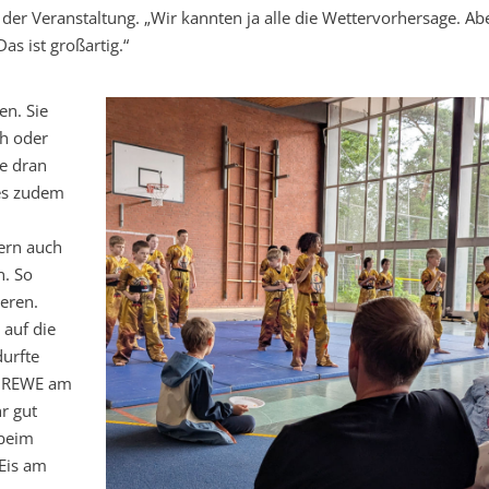
r Veranstaltung. „Wir kannten ja alle die Wettervorhersage. Ab
as ist großartig.“
en. Sie
th oder
e dran
 es zudem
dern auch
n. So
eren.
 auf die
urfte
om REWE am
hr gut
 beim
 Eis am