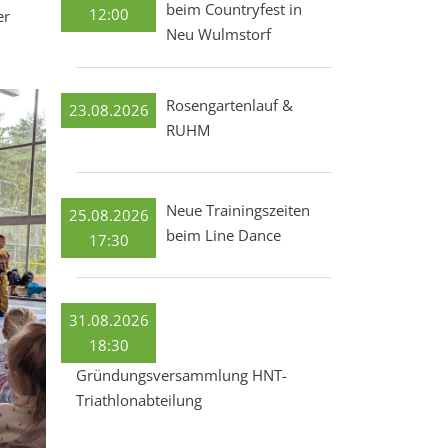
beim Countryfest in
12:00
er
Neu Wulmstorf
Rosengartenlauf &
23.08.2026
RUHM
Neue Trainingszeiten
25.08.2026
beim Line Dance
17:30
31.08.2026
18:30
Gründungsversammlung HNT-
Triathlonabteilung