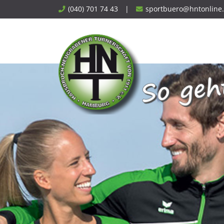
Skip
(040) 701 74 43
|
sportbuero@hntonline
to
content