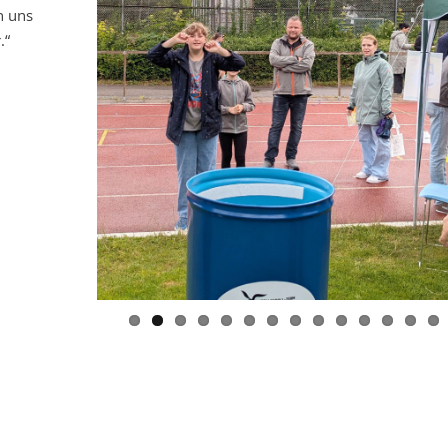
n uns
.“