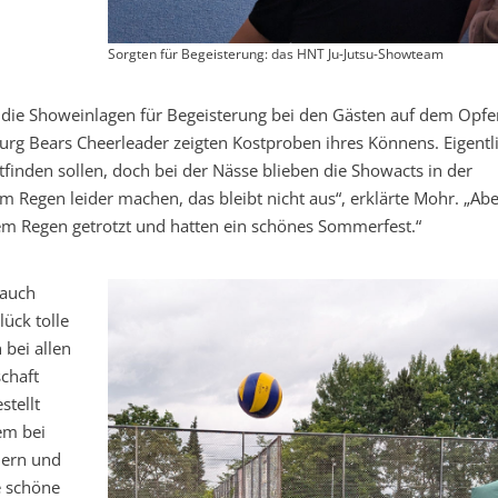
Sorgten für Begeisterung: das HNT Ju-Jutsu-Showteam
die Showeinlagen für Begeisterung bei den Gästen auf dem Opfe
g Bears Cheerleader zeigten Kostproben ihres Könnens. Eigentl
tfinden sollen, doch bei der Nässe blieben die Showacts in der
m Regen leider machen, das bleibt nicht aus“, erklärte Mohr. „Ab
em Regen getrotzt und hatten ein schönes Sommerfest.“
 auch
ück tolle
 bei allen
chaft
stellt
em bei
nern und
e schöne