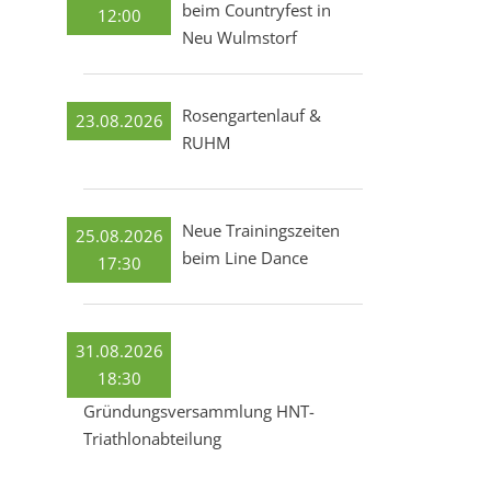
beim Countryfest in
12:00
Neu Wulmstorf
Rosengartenlauf &
23.08.2026
RUHM
Neue Trainingszeiten
25.08.2026
beim Line Dance
17:30
31.08.2026
18:30
Gründungsversammlung HNT-
Triathlonabteilung