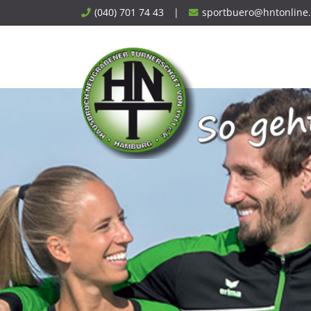
Skip
(040) 701 74 43
|
sportbuero@hntonline
to
content