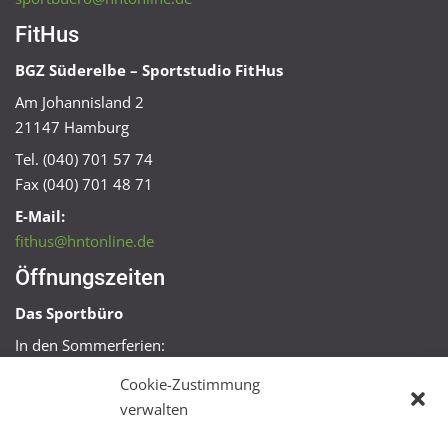
FitHus
BGZ Süderelbe – Sportstudio FitHus
Am Johannisland 2
21147 Hamburg
Tel. (040) 701 57 74
Fax (040) 701 48 71
E-Mail:
fithus@hntonline.de
Öffnungszeiten
Das Sportbüro
In den Sommerferien:
Mo, Mi + Fr 09:00 – 11:00 Uhr
Cookie-Zustimmung
Mo + Mi 16:00 – 18:00 Uhr
verwalten
FitHus