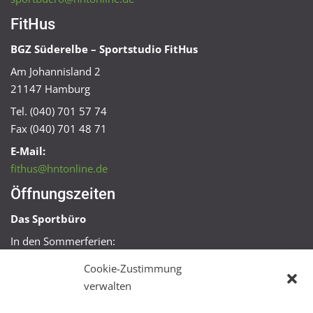
FitHus
BGZ Süderelbe – Sportstudio FitHus
Am Johannisland 2
21147 Hamburg
Tel. (040) 701 57 74
Fax (040) 701 48 71
E-Mail:
fithus@hntonline.de
Öffnungszeiten
Das Sportbüro
In den Sommerferien:
Mo, Mi + Fr 09:00 – 11:00 Uhr
Cookie-Zustimmung
Mo + Mi 16:00 – 18:00 Uhr
verwalten
FitHus