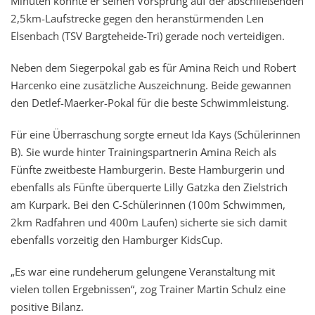
Minuten konnte er seinen Vorsprung auf der abschließenden
2,5km-Laufstrecke gegen den heranstürmenden Len
Elsenbach (TSV Bargteheide-Tri) gerade noch verteidigen.
Neben dem Siegerpokal gab es für Amina Reich und Robert
Harcenko eine zusätzliche Auszeichnung. Beide gewannen
den Detlef-Maerker-Pokal für die beste Schwimmleistung.
Für eine Überraschung sorgte erneut Ida Kays (Schülerinnen
B). Sie wurde hinter Trainingspartnerin Amina Reich als
Fünfte zweitbeste Hamburgerin. Beste Hamburgerin und
ebenfalls als Fünfte überquerte Lilly Gatzka den Zielstrich
am Kurpark. Bei den C-Schülerinnen (100m Schwimmen,
2km Radfahren und 400m Laufen) sicherte sie sich damit
ebenfalls vorzeitig den Hamburger KidsCup.
„Es war eine rundeherum gelungene Veranstaltung mit
vielen tollen Ergebnissen“, zog Trainer Martin Schulz eine
positive Bilanz.