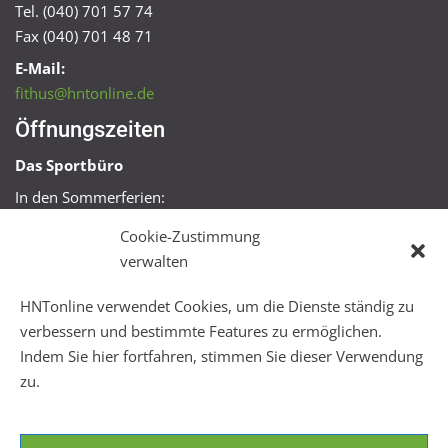
Tel. (040) 701 57 74
Fax (040) 701 48 71
E-Mail:
fithus@hntonline.de
Öffnungszeiten
Das Sportbüro
In den Sommerferien:
Mo, Mi + Fr 09:00 – 11:00 Uhr
Cookie-Zustimmung
Mo + Mi 16:00 – 18:00 Uhr
verwalten
FitHus
HNTonline verwendet Cookies, um die Dienste ständig zu
Mo – Fr 08:00 – 22:00 Uhr
verbessern und bestimmte Features zu ermöglichen.
Sa + So 10:00 – 18:00 Uhr
Indem Sie hier fortfahren, stimmen Sie dieser Verwendung
zu.