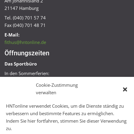
Am Johannisland 2
21147 Hamburg
Tel. (040) 701 57 74
Fax (040) 701 48 71
E-Mail:
fithus@hntonline.de
Öffnungszeiten
Das Sportbüro
In den Sommerferien:
Mo, Mi + Fr 09:00 – 11:00 Uhr
Cookie-Zustimmung
Mo + Mi 16:00 – 18:00 Uhr
verwalten
FitHus
HNTonline verwendet Cookies, um die Dienste ständig zu
Mo – Fr 08:00 – 22:00 Uhr
verbessern und bestimmte Features zu ermöglichen.
Sa + So 10:00 – 18:00 Uhr
Indem Sie hier fortfahren, stimmen Sie dieser Verwendung
zu.