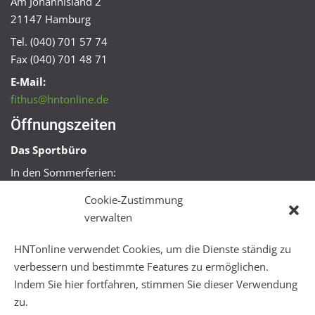
Am Johannisland 2
21147 Hamburg
Tel. (040) 701 57 74
Fax (040) 701 48 71
E-Mail:
fithus@hntonline.de
Öffnungszeiten
Das Sportbüro
In den Sommerferien:
Mo, Mi + Fr 09:00 – 11:00 Uhr
Cookie-Zustimmung
Mo + Mi 16:00 – 18:00 Uhr
verwalten
FitHus
HNTonline verwendet Cookies, um die Dienste ständig zu
Mo – Fr 08:00 – 22:00 Uhr
verbessern und bestimmte Features zu ermöglichen.
Sa + So 10:00 – 18:00 Uhr
Indem Sie hier fortfahren, stimmen Sie dieser Verwendung
zu.