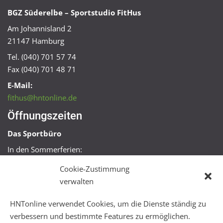
BGZ Süderelbe – Sportstudio FitHus
Am Johannisland 2
21147 Hamburg
Tel. (040) 701 57 74
Fax (040) 701 48 71
E-Mail:
fithus@hntonline.de
Öffnungszeiten
Das Sportbüro
In den Sommerferien:
Mo, Mi + Fr 09:00 – 11:00 Uhr
Cookie-Zustimmung
Mo + Mi 16:00 – 18:00 Uhr
verwalten
FitHus
HNTonline verwendet Cookies, um die Dienste ständig zu
Mo – Fr 08:00 – 22:00 Uhr
verbessern und bestimmte Features zu ermöglichen.
Sa + So 10:00 – 18:00 Uhr