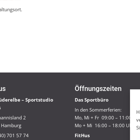
altungsort.
us
Öffnungszeiten
üderelbe – Sportstudio
Das Sportbüro
s
In den Sommerferien:
H
annisland 2
Mo, Mi + Fr 09:00 – 11:00 Uh
v
 Hamburg
Mo + Mi 16:00 – 18:00 Uhr
S
040) 701 57 74
FitHus