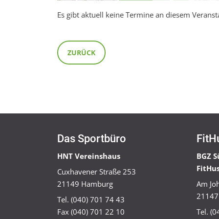
Es gibt aktuell keine Termine an diesem Veranst
ZURÜCK
Das Sportbüro
FitH
HNT Vereinshaus
BGZ S
FitHu
Cuxhavener Straße 253
21149 Hamburg
Am Joh
21147
Tel. (040) 701 74 43
Fax (040) 701 22 10
Tel. (