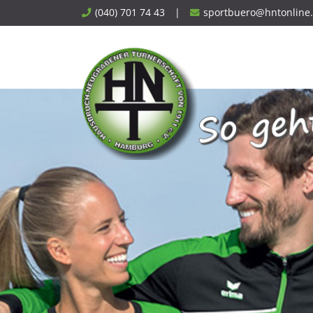
Skip
(040) 701 74 43
|
sportbuero@hntonline
to
content