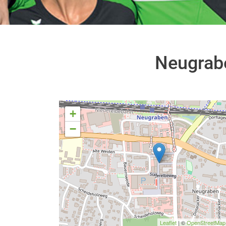
Neugrab
+
−
Leaflet
| ©
OpenStreetMap