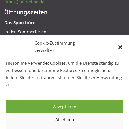
fithus@hntonline.de
Öffnungszeiten
Das Sportbüro
In den Sommerferien:
Mo, Mi + Fr 09:00 – 11:00 Uhr
Cookie-Zustimmung
Mo + Mi 16:00 – 18:00 Uhr
verwalten
FitHus
HNTonline verwendet Cookies, um die Dienste ständig zu
Mo – Fr 08:00 – 22:00 Uhr
verbessern und bestimmte Features zu ermöglichen.
Sa + So 10:00 – 18:00 Uhr
Indem Sie hier fortfahren, stimmen Sie dieser Verwendung
zu.
Akzeptieren
Ablehnen