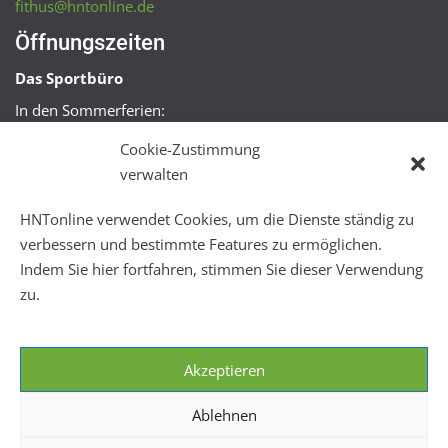
fithus@hntonline.de
Öffnungszeiten
Das Sportbüro
In den Sommerferien:
Mo, Mi + Fr 09:00 – 11:00 Uhr
Cookie-Zustimmung
Mo + Mi 16:00 – 18:00 Uhr
verwalten
FitHus
HNTonline verwendet Cookies, um die Dienste ständig zu
Mo – Fr 08:00 – 22:00 Uhr
verbessern und bestimmte Features zu ermöglichen.
Sa + So 10:00 – 18:00 Uhr
Indem Sie hier fortfahren, stimmen Sie dieser Verwendung
zu.
Akzeptieren
Ablehnen