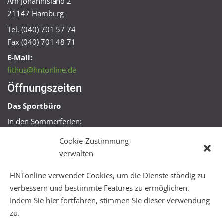
Am Johannisland 2
21147 Hamburg
Tel. (040) 701 57 74
Fax (040) 701 48 71
E-Mail:
fithus@hntonline.de
Öffnungszeiten
Das Sportbüro
In den Sommerferien:
Mo, Mi + Fr 09:00 – 11:00 Uhr
Cookie-Zustimmung
Mo + Mi 16:00 – 18:00 Uhr
verwalten
FitHus
HNTonline verwendet Cookies, um die Dienste ständig zu
Mo – Fr 08:00 – 22:00 Uhr
verbessern und bestimmte Features zu ermöglichen.
Sa + So 10:00 – 18:00 Uhr
Indem Sie hier fortfahren, stimmen Sie dieser Verwendung
zu.