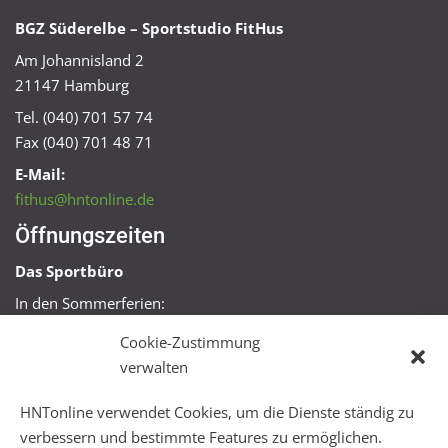
BGZ Süderelbe – Sportstudio FitHus
Am Johannisland 2
21147 Hamburg
Tel. (040) 701 57 74
Fax (040) 701 48 71
E-Mail:
fithus@hntonline.de
Öffnungszeiten
Das Sportbüro
In den Sommerferien:
Mo, Mi + Fr 09:00 – 11:00 Uhr
Cookie-Zustimmung
Mo + Mi 16:00 – 18:00 Uhr
verwalten
FitHus
HNTonline verwendet Cookies, um die Dienste ständig zu
Mo – Fr 08:00 – 22:00 Uhr
verbessern und bestimmte Features zu ermöglichen.
Sa + So 10:00 – 18:00 Uhr