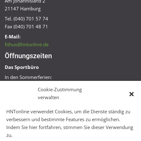
Am Johannisland 2
21147 Hamburg
Tel. (040) 701 57 74
Fax (040) 701 48 71
E-Mail:
fithus@hntonline.de
Öffnungszeiten
Das Sportbüro
In den Sommerferien:
Mo, Mi + Fr 09:00 – 11:00 Uhr
Cookie-Zustimmung
Mo + Mi 16:00 – 18:00 Uhr
verwalten
FitHus
HNTonline verwendet Cookies, um die Dienste ständig zu
Mo – Fr 08:00 – 22:00 Uhr
verbessern und bestimmte Features zu ermöglichen.
Sa + So 10:00 – 18:00 Uhr
Indem Sie hier fortfahren, stimmen Sie dieser Verwendung
zu.