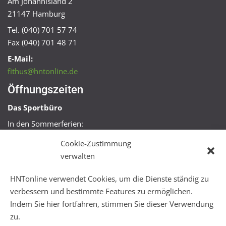
Am Johannisland 2
21147 Hamburg
Tel. (040) 701 57 74
Fax (040) 701 48 71
E-Mail:
fithus@hntonline.de
Öffnungszeiten
Das Sportbüro
In den Sommerferien:
Mo, Mi + Fr 09:00 – 11:00 Uhr
Cookie-Zustimmung
Mo + Mi 16:00 – 18:00 Uhr
verwalten
FitHus
HNTonline verwendet Cookies, um die Dienste ständig zu
Mo – Fr 08:00 – 22:00 Uhr
verbessern und bestimmte Features zu ermöglichen.
Sa + So 10:00 – 18:00 Uhr
Indem Sie hier fortfahren, stimmen Sie dieser Verwendung
zu.