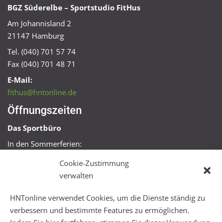
BGZ Süderelbe – Sportstudio FitHus
Am Johannisland 2
21147 Hamburg
Tel. (040) 701 57 74
Fax (040) 701 48 71
E-Mail:
fithus@hntonline.de
Öffnungszeiten
Das Sportbüro
In den Sommerferien:
Mo, Mi + Fr 09:00 – 11:00 Uhr
Cookie-Zustimmung
Mo + Mi 16:00 – 18:00 Uhr
verwalten
FitHus
HNTonline verwendet Cookies, um die Dienste ständig zu
Mo – Fr 08:00 – 22:00 Uhr
verbessern und bestimmte Features zu ermöglichen.
Sa + So 10:00 – 18:00 Uhr