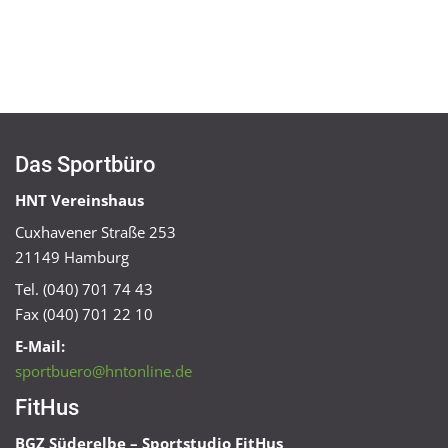
Das Sportbüro
HNT Vereinshaus
Cuxhavener Straße 253
21149 Hamburg
Tel. (040) 701 74 43
Fax (040) 701 22 10
E-Mail:
sportbuero@hntonline.de
FitHus
BGZ Süderelbe – Sportstudio FitHus