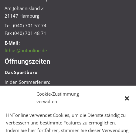
Am Johannisland 2
21147 Hamburg
Tel. (040) 701 57 74
Fax (040) 701 48 71
E-Mail:
fithus@hntonline.de
Öffnungszeiten
Das Sportbüro
In den Sommerferien:
Mo, Mi + Fr 09:00 – 11:00 Uhr
Cookie-Zustimmung
Mo + Mi 16:00 – 18:00 Uhr
verwalten
FitHus
HNTonline verwendet Cookies, um die Dienste ständig zu
Mo – Fr 08:00 – 22:00 Uhr
verbessern und bestimmte Features zu ermöglichen.
Sa + So 10:00 – 18:00 Uhr
Indem Sie hier fortfahren, stimmen Sie dieser Verwendung